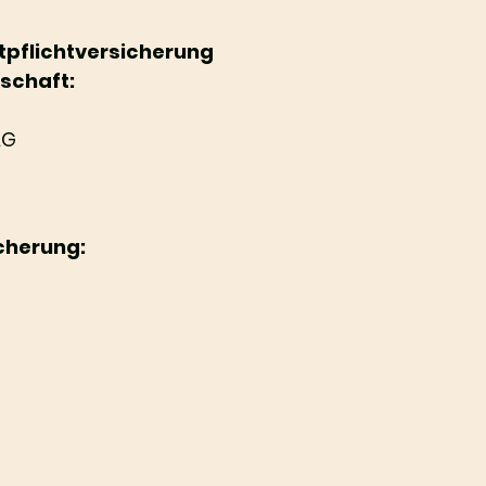
tpflichtversicherung
lschaft:
AG
cherung: