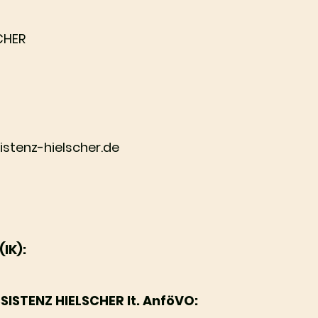
CHER
sistenz-hielscher.de
IK):
ISTENZ HIELSCHER lt. AnföVO: